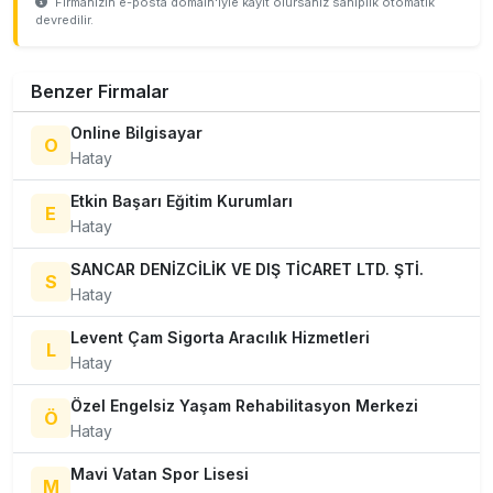
Firmanızın e-posta domain'iyle kayıt olursanız sahiplik otomatik
devredilir.
Benzer Firmalar
Online Bilgisayar
O
Hatay
Etkin Başarı Eğitim Kurumları
E
Hatay
SANCAR DENİZCİLİK VE DIŞ TİCARET LTD. ŞTİ.
S
Hatay
Levent Çam Sigorta Aracılık Hizmetleri
L
Hatay
Özel Engelsiz Yaşam Rehabilitasyon Merkezi
Ö
Hatay
Mavi Vatan Spor Lisesi
M