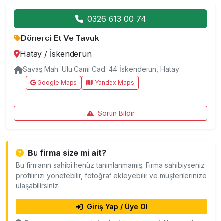
0326 613 00 74
Dönerci Et Ve Tavuk
Hatay
/
İskenderun
Savaş Mah. Ulu Cami Cad. 44 İskenderun, Hatay
Google Maps
Yandex Maps
Sorun Bildir
Bu firma size mi ait?
Bu firmanın sahibi henüz tanımlanmamış. Firma sahibiyseniz
profilinizi yönetebilir, fotoğraf ekleyebilir ve müşterilerinize
ulaşabilirsiniz.
Giriş Yap / Üye Ol