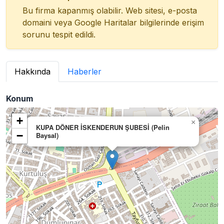
Bu firma kapanmış olabilir. Web sitesi, e-posta
domaini veya Google Haritalar bilgilerinde erişim
sorunu tespit edildi.
Hakkında
Haberler
Konum
+
×
KUPA DÖNER İSKENDERUN ŞUBESİ (Pelin
−
Baysal)