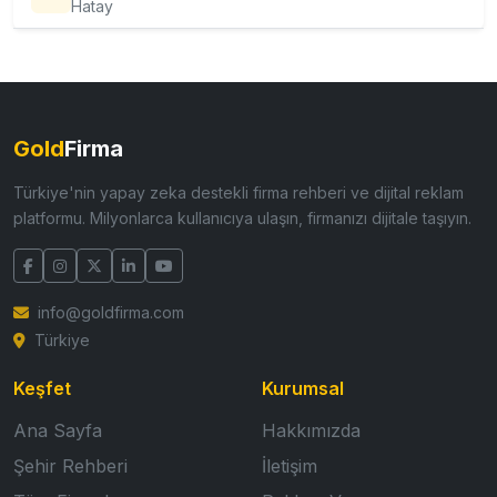
Hatay
Gold
Firma
Türkiye'nin yapay zeka destekli firma rehberi ve dijital reklam
platformu. Milyonlarca kullanıcıya ulaşın, firmanızı dijitale taşıyın.
info@goldfirma.com
Türkiye
Keşfet
Kurumsal
Ana Sayfa
Hakkımızda
Şehir Rehberi
İletişim