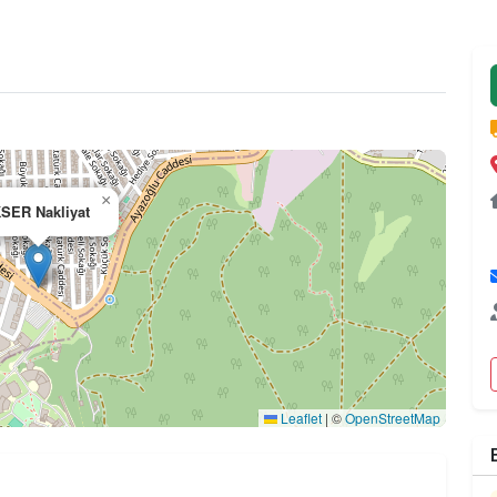
×
SER Nakliyat
Leaflet
|
©
OpenStreetMap