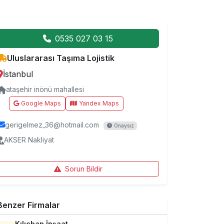
0535 027 03 15
Uluslararası Taşıma Lojistik
İstanbul
ataşehir inönü mahallesi
Google Maps
Yandex Maps
gerigelmez_36@hotmail.com
Onaysız
AKSER Nakliyat
Sorun Bildir
Benzer Firmalar
Kılıçhan İnşaat