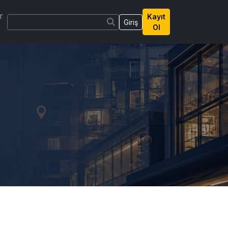
r
Kayıt
Giriş
Ol