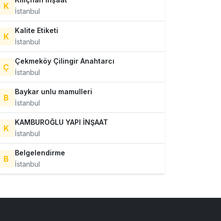
K
İstanbul
Kalite Etiketi
K
İstanbul
Çekmeköy Çilingir Anahtarcı
Ç
İstanbul
Baykar unlu mamulleri
B
İstanbul
KAMBUROĞLU YAPI İNŞAAT
K
İstanbul
Belgelendirme
B
İstanbul