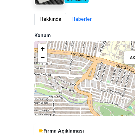
Hakkında
Haberler
Konum
+
−
AK
Firma Açıklaması