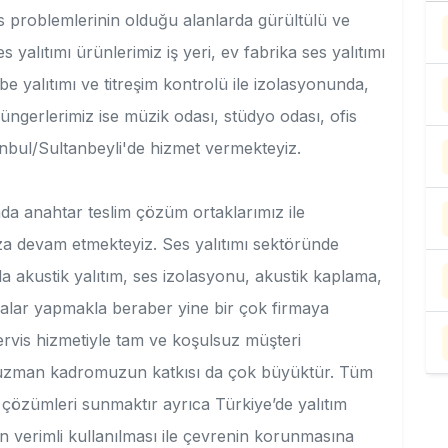
 ses problemlerinin olduğu alanlarda gürültülü ve
es yalıtımı ürünlerimiz iş yeri, ev fabrika ses yalıtımı
e yalıtımı ve titreşim kontrolü ile izolasyonunda,
üngerlerimiz ise müzik odası, stüdyo odası, ofis
tanbul/Sultanbeyli'de hizmet vermekteyiz.
da anahtar teslim çözüm ortaklarımız ile
za devam etmekteyiz. Ses yalıtımı sektöründe
a akustik yalıtım, ses izolasyonu, akustik kaplama,
alar yapmakla beraber yine bir çok firmaya
rvis hizmetiyle tam ve koşulsuz müşteri
 uzman kadromuzun katkısı da çok büyüktür. Tüm
ım çözümleri sunmaktır ayrıca Türkiye’de yalıtım
nın verimli kullanılması ile çevrenin korunmasına