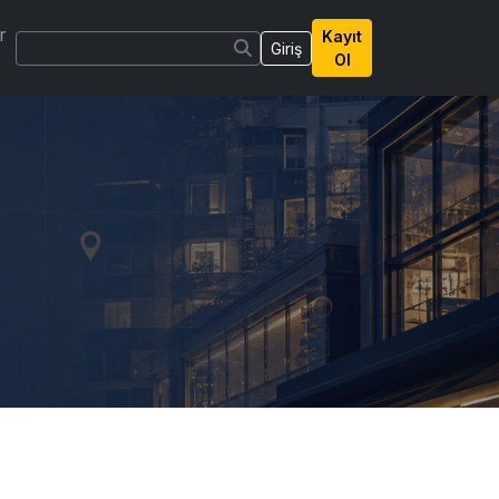
r
Kayıt
Giriş
Ol