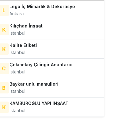
Lego İç Mimarlık & Dekorasyo
L
Ankara
Kılıçhan İnşaat
K
İstanbul
Kalite Etiketi
K
İstanbul
Çekmeköy Çilingir Anahtarcı
Ç
İstanbul
Baykar unlu mamulleri
B
İstanbul
KAMBUROĞLU YAPI İNŞAAT
K
İstanbul