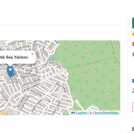
×
tik Ses Yalıtımı
Leaflet
|
©
OpenStreetMap