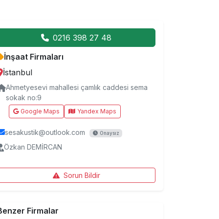
0216 398 27 48
İnşaat Firmaları
İstanbul
Ahmetyesevi mahallesi çamlık caddesi sema
sokak no:9
Google Maps
Yandex Maps
sesakustik@outlook.com
Onaysız
Özkan DEMİRCAN
Sorun Bildir
Benzer Firmalar