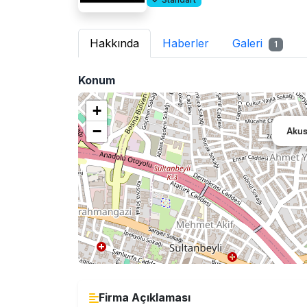
Hakkında
Haberler
Galeri
1
Konum
+
−
Akus
Firma Açıklaması