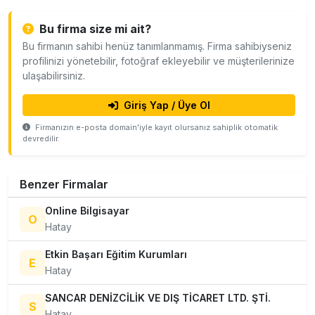
Bu firma size mi ait?
Bu firmanın sahibi henüz tanımlanmamış. Firma sahibiyseniz
profilinizi yönetebilir, fotoğraf ekleyebilir ve müşterilerinize
ulaşabilirsiniz.
Giriş Yap / Üye Ol
Firmanızın e-posta domain'iyle kayıt olursanız sahiplik otomatik
devredilir.
Benzer Firmalar
Online Bilgisayar
O
Hatay
Etkin Başarı Eğitim Kurumları
E
Hatay
SANCAR DENİZCİLİK VE DIŞ TİCARET LTD. ŞTİ.
S
Hatay