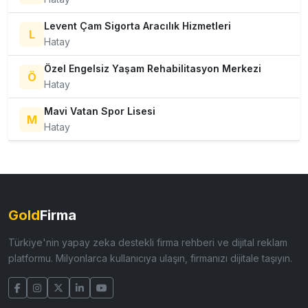
Levent Çam Sigorta Aracılık Hizmetleri
L
Hatay
Özel Engelsiz Yaşam Rehabilitasyon Merkezi
Ö
Hatay
Mavi Vatan Spor Lisesi
M
Hatay
Gold
Firma
Türkiye'nin yapay zeka destekli firma rehberi ve dijital reklam
platformu. Milyonlarca kullanıcıya ulaşın, firmanızı dijitale taşıyın.