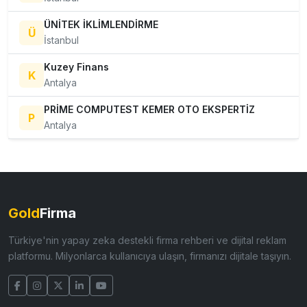
ÜNİTEK İKLİMLENDİRME
Ü
İstanbul
Kuzey Finans
K
Antalya
PRİME COMPUTEST KEMER OTO EKSPERTİZ
P
Antalya
Gold
Firma
Türkiye'nin yapay zeka destekli firma rehberi ve dijital reklam
platformu. Milyonlarca kullanıcıya ulaşın, firmanızı dijitale taşıyın.