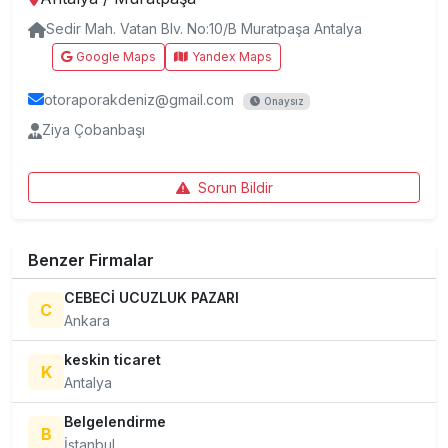
Sedir Mah. Vatan Blv. No:10/B Muratpaşa Antalya
Google Maps
Yandex Maps
otoraporakdeniz@gmail.com
Onaysız
Ziya Çobanbaşı
Sorun Bildir
Benzer Firmalar
CEBECİ UCUZLUK PAZARI
C
Ankara
keskin ticaret
K
Antalya
Belgelendirme
B
İstanbul