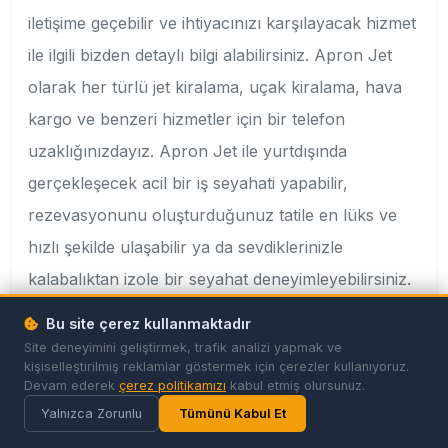
iletişime geçebilir ve ihtiyacınızı karşılayacak hizmet
ile ilgili bizden detaylı bilgi alabilirsiniz. Apron Jet
olarak her türlü jet kiralama, uçak kiralama, hava
kargo ve benzeri hizmetler için bir telefon
uzaklığınızdayız. Apron Jet ile yurtdışında
gerçekleşecek acil bir iş seyahati yapabilir,
rezevasyonunu oluşturduğunuz tatile en lüks ve
hızlı şekilde ulaşabilir ya da sevdiklerinizle
kalabalıktan izole bir seyahat deneyimleyebilirsiniz.
Çalışma ortaklarımızla size uluslararası alanda jet
Bu site çerez kullanmaktadır
kiralama hizmeti sunuyor ve gücümüzle gurur
Site deneyimini geliştirmek, trafik analizi yapmak ve
kişiselleştirilmiş reklamlar göstermek için çerezler kullanıyoruz.
duyuyoruz. Avrupa, Bağımsız Devletler Topluluğu,
Devam ederek
çerez politikamızı
kabul etmiş olursunuz.
Orta Doğu ve Kuzey Afrika’da hava ambulans
Yalnızca Zorunlu
Tümünü Kabul Et
hizmeti alanında en büyük firmalardan bir tanesi