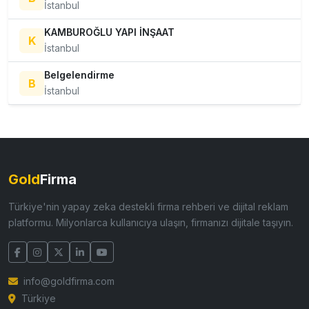
İstanbul
KAMBUROĞLU YAPI İNŞAAT
K
İstanbul
Belgelendirme
B
İstanbul
Gold
Firma
Türkiye'nin yapay zeka destekli firma rehberi ve dijital reklam
platformu. Milyonlarca kullanıcıya ulaşın, firmanızı dijitale taşıyın.
info@goldfirma.com
Türkiye