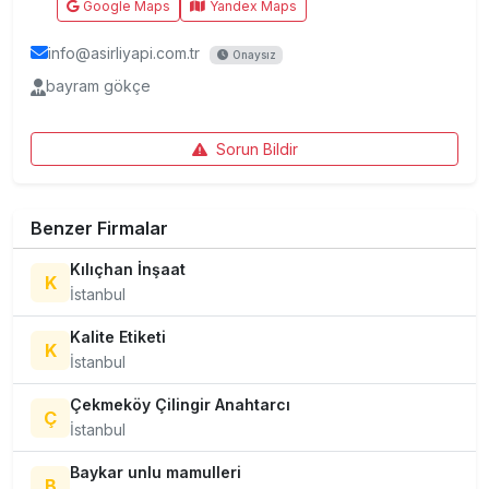
Google Maps
Yandex Maps
info@asirliyapi.com.tr
Onaysız
bayram gökçe
Sorun Bildir
Benzer Firmalar
Kılıçhan İnşaat
K
İstanbul
Kalite Etiketi
K
İstanbul
Çekmeköy Çilingir Anahtarcı
Ç
İstanbul
Baykar unlu mamulleri
B