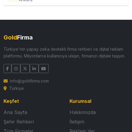
Gold
Firma
Türkiye'nin yapay zeka destekli firma rehberi ve dijital reklam
platformu. Milyonlarca kullanıcıya ulaşın, firmanızı dijitale taşıyın.
info@goldfirma.com
Türkiye
Keşfet
Kurumsal
Ana Sayfa
Hakkımızda
Şehir Rehberi
İletişim
Tüm Firmalar
Reklam Ver