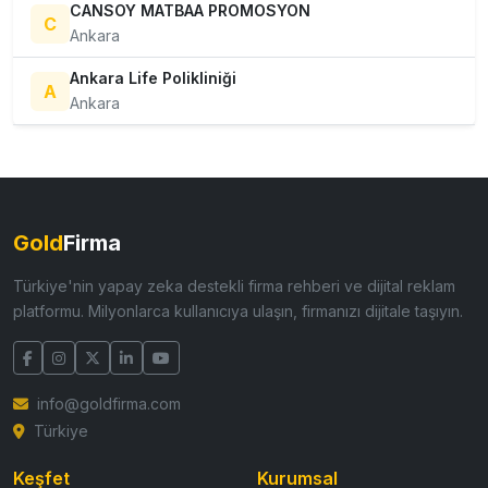
CANSOY MATBAA PROMOSYON
C
Ankara
Ankara Life Polikliniği
A
Ankara
Gold
Firma
Türkiye'nin yapay zeka destekli firma rehberi ve dijital reklam
platformu. Milyonlarca kullanıcıya ulaşın, firmanızı dijitale taşıyın.
info@goldfirma.com
Türkiye
Keşfet
Kurumsal