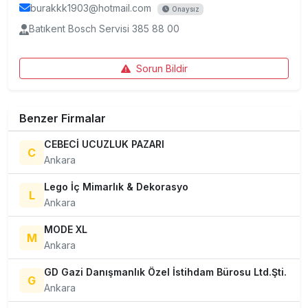
burakkk1903@hotmail.com
Onaysız
Batıkent Bosch Servisi 385 88 00
Sorun Bildir
Benzer Firmalar
CEBECİ UCUZLUK PAZARI
C
Ankara
Lego İç Mimarlık & Dekorasyo
L
Ankara
MODE XL
M
Ankara
GD Gazi Danışmanlık Özel İstihdam Bürosu Ltd.Şti.
G
Ankara