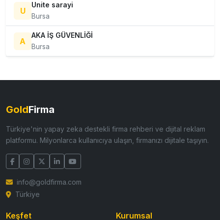
Unite sarayi
U
Bursa
AKA İŞ GÜVENLİĞİ
A
Bursa
Gold
Firma
Türkiye'nin yapay zeka destekli firma rehberi ve dijital reklam
platformu. Milyonlarca kullanıcıya ulaşın, firmanızı dijitale taşıyın.
info@goldfirma.com
Türkiye
Keşfet
Kurumsal