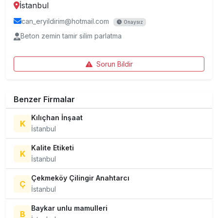
İstanbul
can_eryildirim@hotmail.com
Onaysız
Beton zemin tamir silim parlatma
Sorun Bildir
Benzer Firmalar
Kılıçhan İnşaat
K
İstanbul
Kalite Etiketi
K
İstanbul
Çekmeköy Çilingir Anahtarcı
Ç
İstanbul
Baykar unlu mamulleri
B