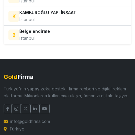
İstanbul
KAMBUROĞLU YAPI İNŞAAT
K
İstanbul
Belgelendirme
B
İstanbul
Gold
Firma
Türkiye'nin yapay zeka destekli firma rehberi ve dijital reklam
platformu. Milyonlarca kullanıcıya ulaşın, firmanızı dijitale taşıyın.
info@goldfirma.com
Türkiye