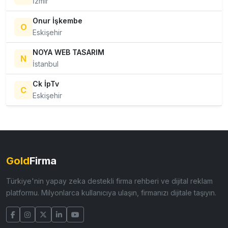
İzmir
Onur İşkembe
O
Eskişehir
NOYA WEB TASARIM
N
İstanbul
Ck İpTv
C
Eskişehir
Gold
Firma
Türkiye'nin yapay zeka destekli firma rehberi ve dijital reklam
platformu. Milyonlarca kullanıcıya ulaşın, firmanızı dijitale taşıyın.