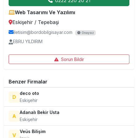
0222 220 20 21
Web Tasarımı Ve Yazılımı
Eskişehir
/
Tepebaşi
iletisim@bordobilgisayar.com
Onaysız
EBRU YILDIRIM
Sorun Bildir
Benzer Firmalar
deco oto
D
Eskişehir
Adanalı Bekir Usta
A
Eskişehir
Veüs Bilişim
V