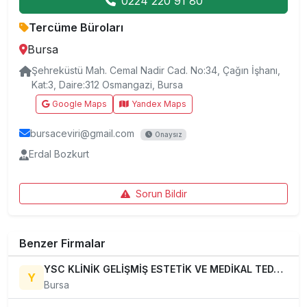
0224 220 91 80
Tercüme Büroları
Bursa
Şehreküstü Mah. Cemal Nadir Cad. No:34, Çağın İşhanı,
Kat:3, Daire:312 Osmangazi, Bursa
Google Maps
Yandex Maps
bursaceviri@gmail.com
Onaysız
Erdal Bozkurt
Sorun Bildir
Benzer Firmalar
YSC KLİNİK GELİŞMİŞ ESTETİK VE MEDİKAL TEDAVİLER
Y
Bursa