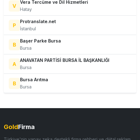
Vera Tercüme ve Dil Hizmetleri
V
Hatay
Protranslate.net
P
İstanbul
Başer Parke Bursa
B
Bursa
ANAVATAN PARTİSİ BURSA İL BAŞKANLIĞI
A
Bursa
Bursa Arıtma
B
Bursa
Gold
Firma
Türkiye'nin yapay zeka destekli firma rehberi ve dijital reklam