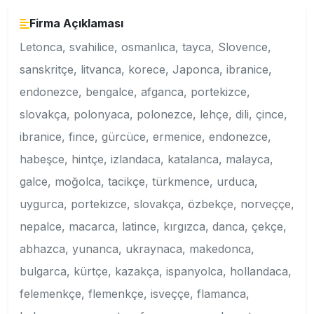
Firma Açıklaması
Letonca, svahilice, osmanlıca, tayca, Slovence,
sanskritçe, litvanca, korece, Japonca, ibranice,
endonezce, bengalce, afganca, portekizce,
slovakça, polonyaca, polonezce, lehçe, dili, çince,
ibranice, fince, gürcüce, ermenice, endonezce,
habeşce, hintçe, izlandaca, katalanca, malayca,
galce, moğolca, tacikçe, türkmence, urduca,
uygurca, portekizce, slovakça, özbekçe, norveççe,
nepalce, macarca, latince, kırgızca, danca, çekçe,
abhazca, yunanca, ukraynaca, makedonca,
bulgarca, kürtçe, kazakça, ispanyolca, hollandaca,
felemenkçe, flemenkçe, isveççe, flamanca,