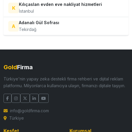
Kılıçaslan evden eve nakliyat hizmetleri
K
İstanbul
Adanalı Gül Sofrası
A
Tekirdağ
Gold
Firma
Türkiye'nin yapay zeka destekli firma rehberi ve dijital reklam
platformu. Milyonlarca kullanıcıya ulaşın, firmanızı dijitale taşıyın.
info@goldfirma.com
Türkiye
Keşfet
Kurumsal