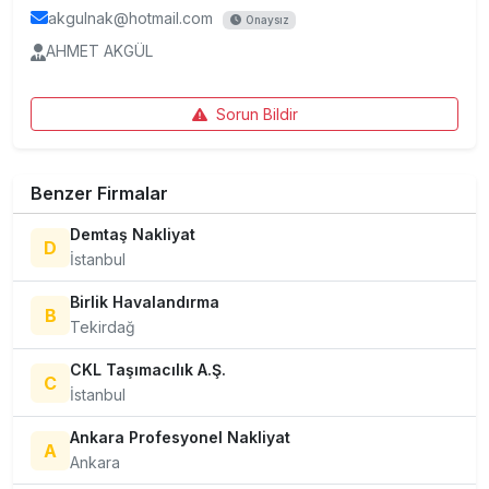
akgulnak@hotmail.com
Onaysız
AHMET AKGÜL
Sorun Bildir
Benzer Firmalar
Demtaş Nakliyat
D
İstanbul
Birlik Havalandırma
B
Tekirdağ
CKL Taşımacılık A.Ş.
C
İstanbul
Ankara Profesyonel Nakliyat
A
Ankara