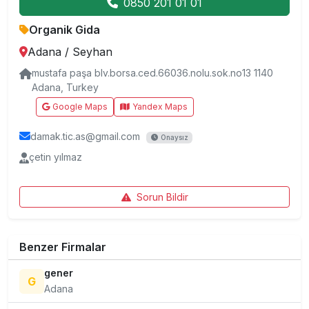
0850 201 01 01
Organik Gida
Adana
/
Seyhan
mustafa paşa blv.borsa.ced.66036.nolu.sok.no13 1140
Adana, Turkey
Google Maps
Yandex Maps
damak.tic.as@gmail.com
Onaysız
çetin yılmaz
Sorun Bildir
Benzer Firmalar
gener
G
Adana