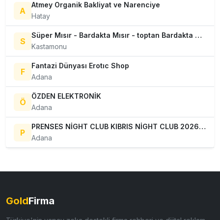
Atmey Organik Bakliyat ve Narenciye
A
Hatay
Süper Mısır - Bardakta Mısır - toptan Bardakta Mısır - tane mısır
S
Kastamonu
Fantazi Dünyası Erotıc Shop
F
Adana
ÖZDEN ELEKTRONİK
Ö
Adana
PRENSES NİGHT CLUB KIBRIS NİGHT CLUB 2026 VİP EĞLENCE
P
Adana
Gold
Firma