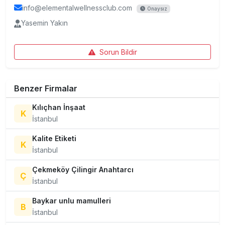
info@elementalwellnessclub.com
Onaysız
Yasemin Yakın
Sorun Bildir
Benzer Firmalar
Kılıçhan İnşaat
K
İstanbul
Kalite Etiketi
K
İstanbul
Çekmeköy Çilingir Anahtarcı
Ç
İstanbul
Baykar unlu mamulleri
B
İstanbul