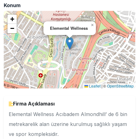
Konum
+
×
−
Elemental Wellness
Leaflet
|
©
OpenStreetMap
Firma Açıklaması
Elemental Wellness Acıbadem Almondhill’ de 6 bin
metrekarelik alan üzerine kurulmuş sağlıklı yaşam
ve spor kompleksidir.