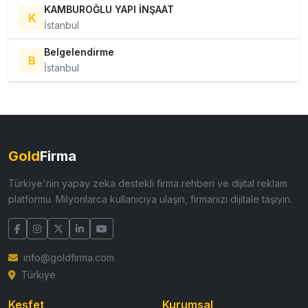
KAMBUROĞLU YAPI İNŞAAT
K
İstanbul
Belgelendirme
B
İstanbul
Gold
Firma
Türkiye'nin yapay zeka destekli firma rehberi ve dijital reklam
platformu. Milyonlarca kullanıcıya ulaşın, firmanızı dijitale taşıyın.
info@goldfirma.com
Türkiye
Keşfet
Kurumsal