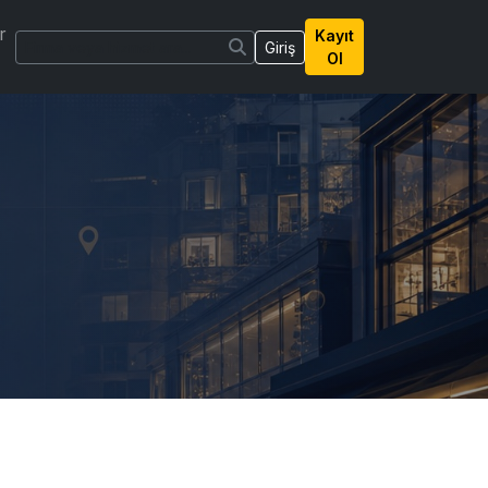
r
Kayıt
Giriş
Ol