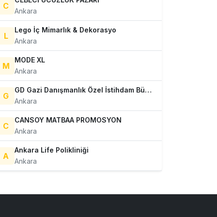
C
Ankara
Lego İç Mimarlık & Dekorasyo
L
Ankara
MODE XL
M
Ankara
GD Gazi Danışmanlık Özel İstihdam Bürosu Ltd.Şti.
G
Ankara
CANSOY MATBAA PROMOSYON
C
Ankara
Ankara Life Polikliniği
A
Ankara