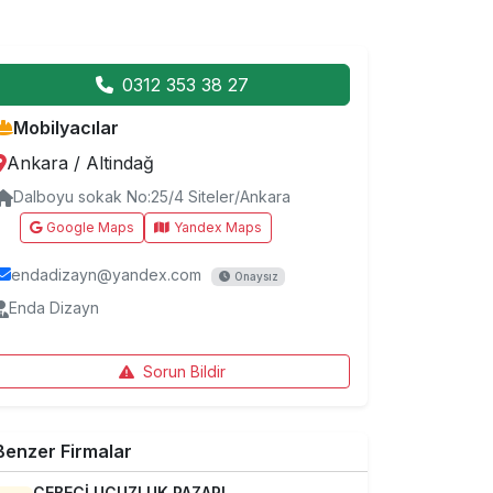
0312 353 38 27
Mobilyacılar
Ankara
/
Altindağ
Dalboyu sokak No:25/4 Siteler/Ankara
Google Maps
Yandex Maps
endadizayn@yandex.com
Onaysız
Enda Dizayn
Sorun Bildir
Benzer Firmalar
CEBECİ UCUZLUK PAZARI