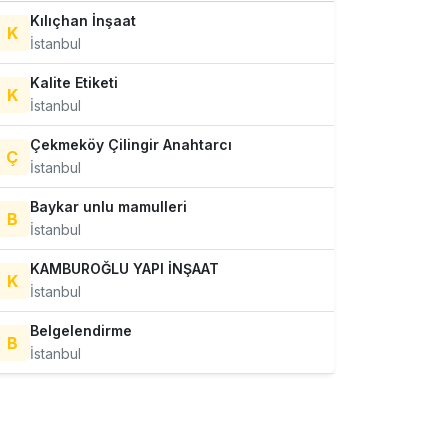
Kılıçhan İnşaat
K
İstanbul
Kalite Etiketi
K
İstanbul
Çekmeköy Çilingir Anahtarcı
Ç
İstanbul
Baykar unlu mamulleri
B
İstanbul
KAMBUROĞLU YAPI İNŞAAT
K
İstanbul
Belgelendirme
B
İstanbul