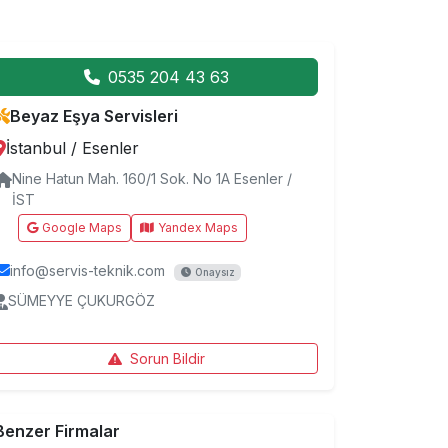
0535 204 43 63
Beyaz Eşya Servisleri
İstanbul
/
Esenler
Nine Hatun Mah. 160/1 Sok. No 1A Esenler /
İST
Google Maps
Yandex Maps
info@servis-teknik.com
Onaysız
SÜMEYYE ÇUKURGÖZ
Sorun Bildir
Benzer Firmalar