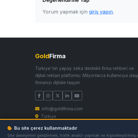
Değerlendirme Yap
Yorum yapmak için
giriş yapın
.
Gold
Firma
Türkiye'nin yapay zeka destekli firma rehberi ve
dijital reklam platformu. Milyonlarca kullanıcıya ulaşı
firmanızı dijitale taşıyın.
info@goldfirma.com
Türkiye
Bu site çerez kullanmaktadır
Site deneyimini geliştirmek, trafik analizi yapmak ve kişiselleştiril