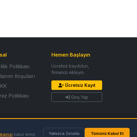
sal
Hemen Başlayın
lilik Politikası
Ücretsiz kaydolun,
firmanızı ekleyin.
llanım Koşulları
Ücretsiz Kayıt
KK
ez Politikası
Giriş Yap
Yalnızca Zorunlu
Tümünü Kabul Et
ikamızı
kabul etmiş
Gizlilik
Koşullar
Çerezler