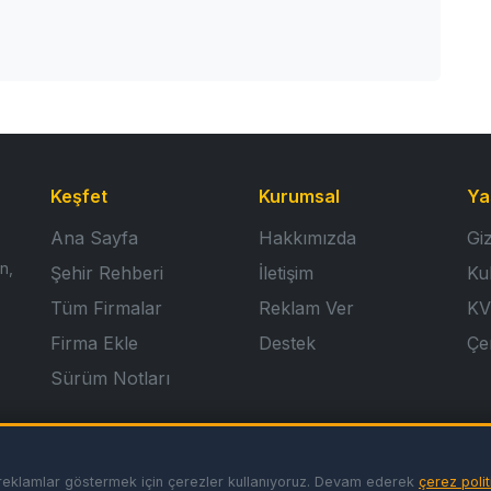
Keşfet
Kurumsal
Ya
Ana Sayfa
Hakkımızda
Giz
n,
Şehir Rehberi
İletişim
Ku
Tüm Firmalar
Reklam Ver
KV
Firma Ekle
Destek
Çer
Sürüm Notları
miş reklamlar göstermek için çerezler kullanıyoruz. Devam ederek
çerez polit