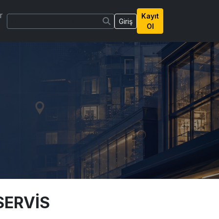
r
Kayıt
Giriş
Ol
SERVİS