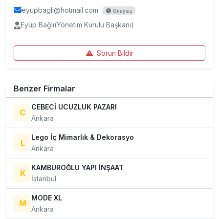
eyupbagli@hotmail.com
Onaysız
Eyüp Bağlı(Yönetim Kurulu Başkanı)
Sorun Bildir
Benzer Firmalar
CEBECİ UCUZLUK PAZARI
C
Ankara
Lego İç Mimarlık & Dekorasyo
L
Ankara
KAMBUROĞLU YAPI İNŞAAT
K
İstanbul
MODE XL
M
Ankara