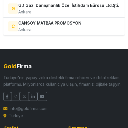
GD Gazi Danışmanlık Özel İstihdam Bürosu Ltd.Şti.
G
Ankara
CANSOY MATBAA PROMOSYON
C
Ankara
Gold
Firma
Türkiye'nin yapay zeka destekli firma rehberi ve dijital reklam
platformu. Milyonlarca kullanıcıya ulaşın, firmanızı dijitale taşıyın.
info@goldfirma.com
Türkiye
Keşfet
Kurumsal