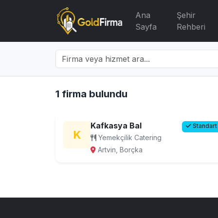
Ana
Şehir
Sayfa
Rehberi
1 firma bulundu
Kafkasya Bal
Standart
K
Yemekçilik Catering
Artvin, Borçka