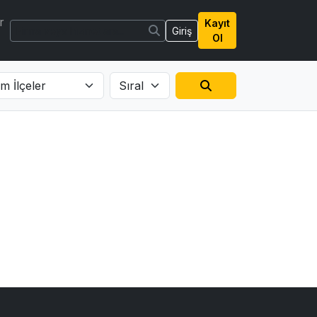
r
Kayıt
Giriş
Ol