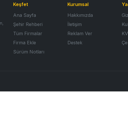
Keşfet
Kurumsal
Ya
Ana Sayfa
Hakkımızda
Giz
n,
Şehir Rehberi
İletişim
Ku
Tüm Firmalar
Reklam Ver
KV
Firma Ekle
Destek
Çer
Sürüm Notları