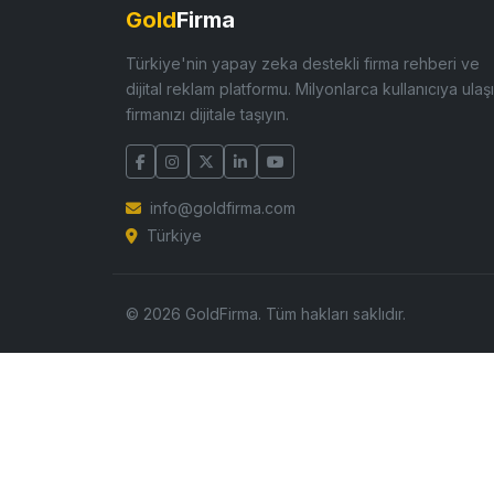
Gold
Firma
Türkiye'nin yapay zeka destekli firma rehberi ve
dijital reklam platformu. Milyonlarca kullanıcıya ulaşı
firmanızı dijitale taşıyın.
info@goldfirma.com
Türkiye
© 2026 GoldFirma. Tüm hakları saklıdır.