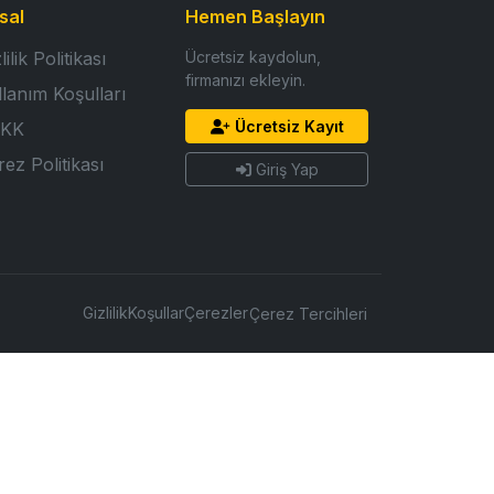
sal
Hemen Başlayın
lilik Politikası
Ücretsiz kaydolun,
firmanızı ekleyin.
llanım Koşulları
Ücretsiz Kayıt
KK
ez Politikası
Giriş Yap
Gizlilik
Koşullar
Çerezler
Çerez Tercihleri