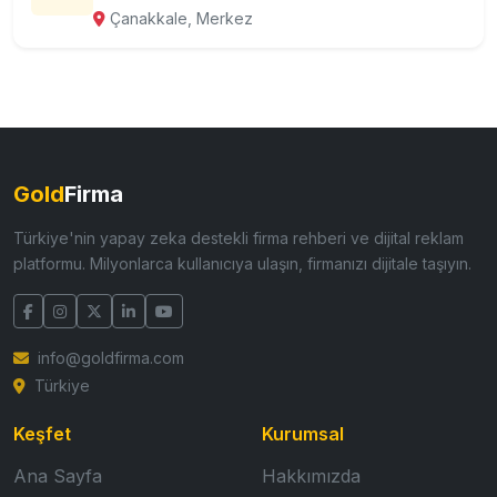
Çanakkale, Merkez
Gold
Firma
Türkiye'nin yapay zeka destekli firma rehberi ve dijital reklam
platformu. Milyonlarca kullanıcıya ulaşın, firmanızı dijitale taşıyın.
info@goldfirma.com
Türkiye
Keşfet
Kurumsal
Ana Sayfa
Hakkımızda