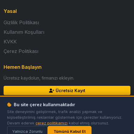
Yasal
Gizlilik Politikası
Kullanım Koşulları
KVKK
Çerez Politikası
Hemen Başlayın
Ücretsiz kaydolun, firmanızı ekleyin.
Ücretsiz Kayıt
Giriş Yap
Bu site çerez kullanmaktadır
Site deneyimini geliştirmek, trafik analizi yapmak ve
kişiselleştirilmiş reklamlar göstermek için çerezler kullanıyoruz.
Devam ederek
çerez politikamızı
kabul etmiş olursunuz.
© 2026 GoldFirma. Tüm hakları saklıdır.
Gizlilik
Koşullar
Çerezler
Çerez Tercihleri
Yalnızca Zorunlu
Tümünü Kabul Et