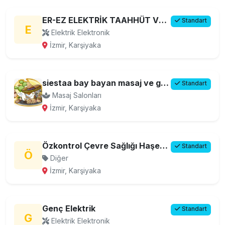
ER-EZ ELEKTRİK TAAHHÜT VE AYDINLATMA DEKORASYON
Standart
E
Elektrik Elektronik
İzmir, Karşiyaka
siestaa bay bayan masaj ve güzellik merkezi
Standart
Masaj Salonları
İzmir, Karşiyaka
Özkontrol Çevre Sağlığı Haşere ilaçlama ltd.şti
Standart
Ö
Diğer
İzmir, Karşiyaka
Genç Elektrik
Standart
G
Elektrik Elektronik