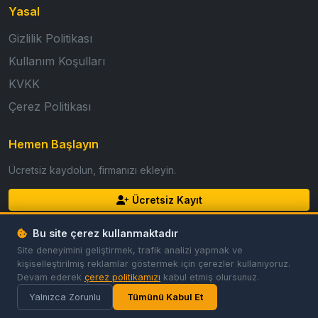
Yasal
Gizlilik Politikası
Kullanım Koşulları
KVKK
Çerez Politikası
Hemen Başlayın
Ücretsiz kaydolun, firmanızı ekleyin.
Ücretsiz Kayıt
Giriş Yap
Bu site çerez kullanmaktadır
Site deneyimini geliştirmek, trafik analizi yapmak ve
kişiselleştirilmiş reklamlar göstermek için çerezler kullanıyoruz.
Devam ederek
çerez politikamızı
kabul etmiş olursunuz.
© 2026 GoldFirma. Tüm hakları saklıdır.
Gizlilik
Koşullar
Çerezler
Çerez Tercihleri
Yalnızca Zorunlu
Tümünü Kabul Et