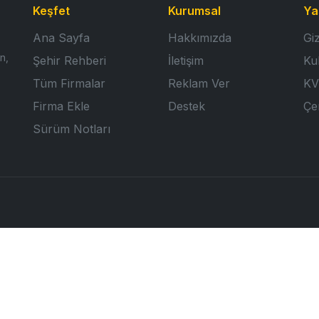
Keşfet
Kurumsal
Ya
Ana Sayfa
Hakkımızda
Giz
n,
Şehir Rehberi
İletişim
Ku
Tüm Firmalar
Reklam Ver
KV
Firma Ekle
Destek
Çer
Sürüm Notları