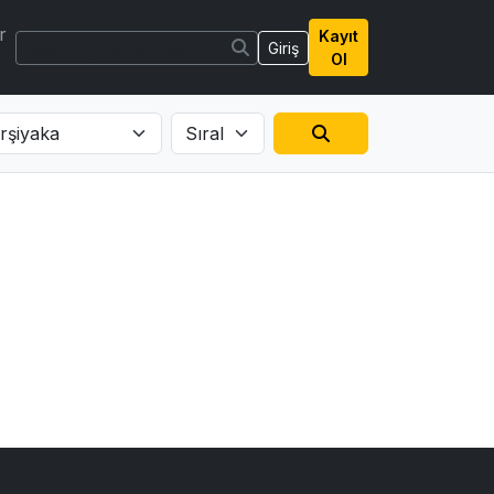
r
Kayıt
Giriş
Ol