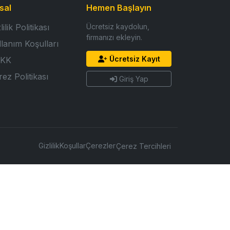
sal
Hemen Başlayın
lilik Politikası
Ücretsiz kaydolun,
firmanızı ekleyin.
llanım Koşulları
Ücretsiz Kayıt
KK
ez Politikası
Giriş Yap
Gizlilik
Koşullar
Çerezler
Çerez Tercihleri