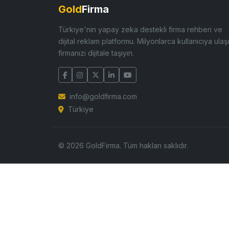
Gold
Firma
Türkiye'nin yapay zeka destekli firma rehberi ve
dijital reklam platformu. Milyonlarca kullanıcıya ulaşı
firmanızı dijitale taşıyın.
info@goldfirma.com
Türkiye
© 2026 GoldFirma. Tüm hakları saklıdır.