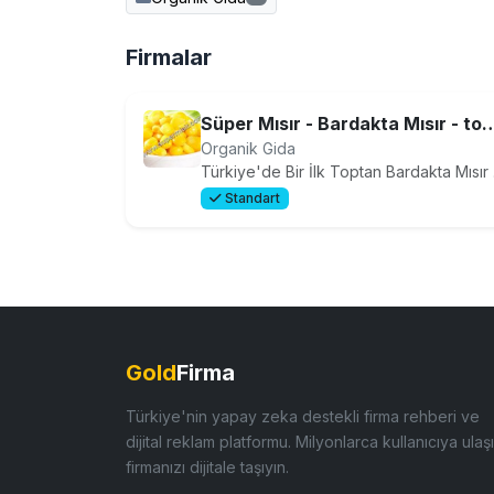
Firmalar
Süper Mısır - Bardakta Mısır - toptan Bardak
Organik Gida
Türkiye'de Bir
Standart
Gold
Firma
Türkiye'nin yapay zeka destekli firma rehberi ve
dijital reklam platformu. Milyonlarca kullanıcıya ulaşı
firmanızı dijitale taşıyın.