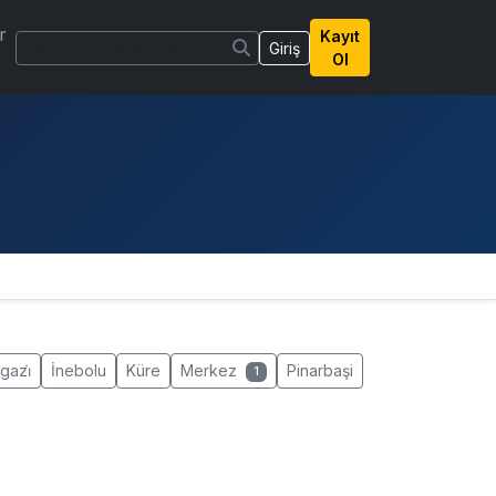
r
Kayıt
Giriş
Ol
gazi̇
İnebolu
Küre
Merkez
Pinarbaşi
1