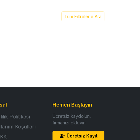
Tüm Filtrelerle Ara
sal
Hemen Başlayın
lilik Politikası
Ücretsiz kaydolun,
firmanızı ekleyin.
llanım Koşulları
Ücretsiz Kayıt
KK