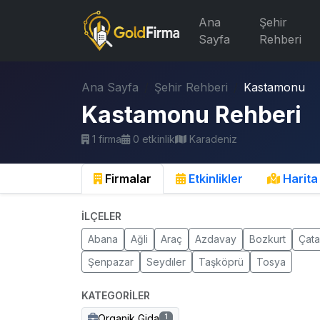
Ana
Şehir
Sayfa
Rehberi
Ana Sayfa
Şehir Rehberi
Kastamonu
Kastamonu Rehberi
1 firma
0 etkinlik
Karadeniz
Firmalar
Etkinlikler
Harita
İLÇELER
Abana
Ağli
Araç
Azdavay
Bozkurt
Çata
Şenpazar
Seydi̇ler
Taşköprü
Tosya
KATEGORILER
Organik Gida
1