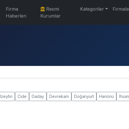
Firma
Resmi
Kategoriler
Firmala
Haberleri
Kurumlar
lzeyti̇n
Ci̇de
Daday
Devrekani̇
Doğanyurt
Hanönü
İhsan