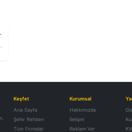
ta Mısır - tane mısır
 İlk Toptan Bardakta Mısır Kapınızda Ödeyerek Alın. Bardak mısır için ideal 1.kalite donmuş tane mısır. kaliteli bardakta mısır uygun fiyatı.
Keşfet
Kurumsal
Ya
Ana Sayfa
Hakkımızda
Giz
n,
Şehir Rehberi
İletişim
Ku
Tüm Firmalar
Reklam Ver
KV