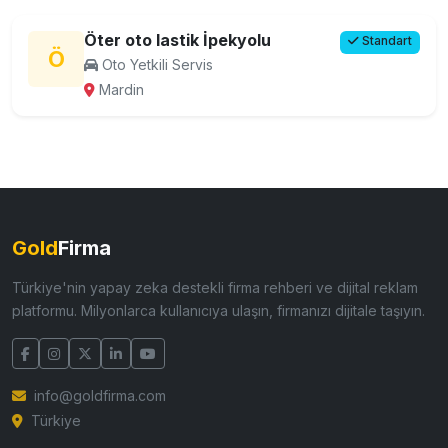
Öter oto lastik İpekyolu
Standart
Ö
Oto Yetkili Servis
Mardin
Gold
Firma
Türkiye'nin yapay zeka destekli firma rehberi ve dijital reklam
platformu. Milyonlarca kullanıcıya ulaşın, firmanızı dijitale taşıyın.
info@goldfirma.com
Türkiye