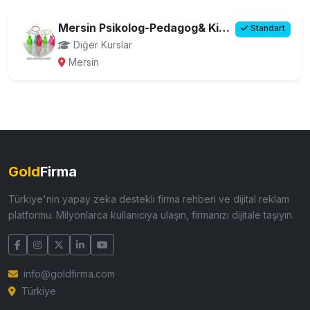
Mersin Psikolog-Pedagog& Kişisel Gelişim Mrk.
Standart
Diğer Kurslar
Mersin
Gold
Firma
Türkiye'nin yapay zeka destekli firma rehberi ve dijital reklam
platformu. Milyonlarca kullanıcıya ulaşın, firmanızı dijitale taşıyın.
info@goldfirma.com
Türkiye