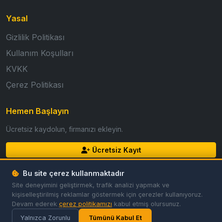
Yasal
Gizlilik Politikası
Kullanım Koşulları
KVKK
Çerez Politikası
Hemen Başlayın
Ücretsiz kaydolun, firmanızı ekleyin.
Ücretsiz Kayıt
Giriş Yap
Bu site çerez kullanmaktadır
Site deneyimini geliştirmek, trafik analizi yapmak ve
kişiselleştirilmiş reklamlar göstermek için çerezler kullanıyoruz.
Devam ederek
çerez politikamızı
kabul etmiş olursunuz.
© 2026 GoldFirma. Tüm hakları saklıdır.
Gizlilik
Koşullar
Çerezler
Çerez Tercihleri
Yalnızca Zorunlu
Tümünü Kabul Et