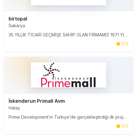
birtopal
Sakarya
35 YILLIK TİCARİ GEÇMİŞE SAHİP OLAN FİRMAMIZ 1971 YILINDA TRABZON'DAN SAKARYA'YA GELEREK 1981 YILINDA TİCARİ HAYATIMIZA BAŞLADIK.9 KARDEŞ OLARAK ZORLU BİR MÜCADELEDEN SONRA 2017 YILINDA KURUMSAL KİMLİĞİMİZE KAVUŞUP ONLİNE SATIŞ İLE SİZ SAYGIDEĞER MÜŞTERİLERİMİZE EN KALİTELİ VE EN GÜVENLİ HİZMETİ VER
0.0
İskenderun Primall Avm
Hatay
Prime Development’ın Türkiye’de gerçekleştirdiği ilk proje olan Primemall İskenderun 25 Ağustos 2010 tarihinde hizmete girdi. Dört kattan oluşan alışveriş merkezimizde tekstil, elektronik, süpermarket, foodcourt, kafe ve bistroların yanı sıra 8 salondan oluş
0.0