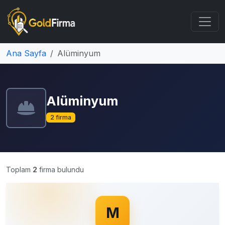
Ana Sayfa
Alüminyum
Alüminyum
2 firma
Toplam
2
firma bulundu
M