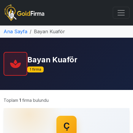
Ana Sayfa
Bayan Kuaför
Bayan Kuaför
1 firma
Toplam
1
firma bulundu
Ç