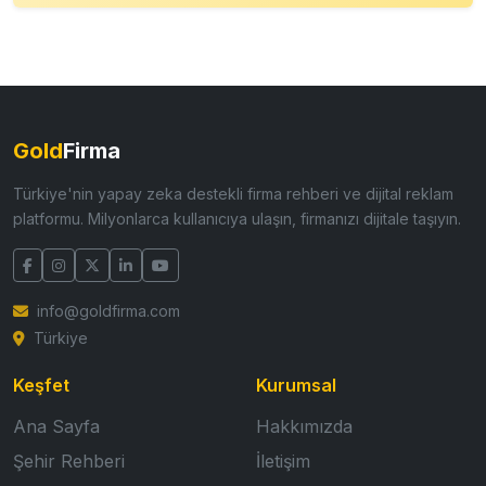
Gold
Firma
Türkiye'nin yapay zeka destekli firma rehberi ve dijital reklam
platformu. Milyonlarca kullanıcıya ulaşın, firmanızı dijitale taşıyın.
info@goldfirma.com
Türkiye
Keşfet
Kurumsal
Ana Sayfa
Hakkımızda
Şehir Rehberi
İletişim