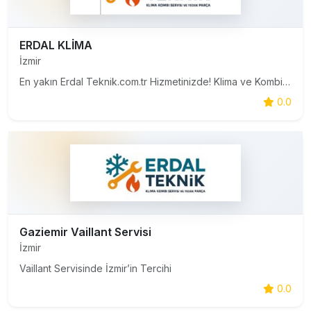
ERDAL KLİMA
İzmir
En yakın Erdal Teknik.com.tr Hizmetinizde! Klima ve Kombi servis hizmetlerimiz ile her zaman müşterimizin yanında bulunmaktan büyük mutluluk duyuyoruz.
0.0
Gaziemir Vaillant Servisi
İzmir
Vaillant Servisinde İzmir’in Tercihi
0.0