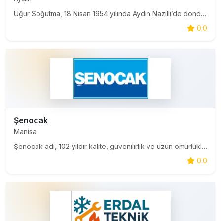
Uğur Soğutma, 18 Nisan 1954 yılında Aydın Nazilli’de dondurma makineleri imalatıyla başladığı serüvende bugün, 220.000 m² faal kapalı alana sahip ana fabrikası, 91.000 m² kapalı alana sahip Nazilli Organize Sanayi fabrikası, toplam 2000’den fazla çalışanı, 850’nin üzerinde satış noktası, 240′a yakın
0.0
Şenocak
Manisa
Şenocak adı, 102 yıldır kalite, güvenilirlik ve uzun ömürlükle biliniyor. Şenocak, yenilikçi teknolojisi ve üretimde kaliteli malzemelerin birleşimiyle derin dondurucu, şişe soğutucu, süpermarket muhafaza dolapları ve market tipi dondurucu üretiminde uzun süreli kullanımı garantilemenin yanı sıra dü
0.0