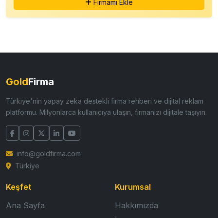
Firmamı Ekle
Gold
Firma
Türkiye'nin yapay zeka destekli firma rehberi ve dijital reklam
platformu. Milyonlarca kullanıcıya ulaşın, firmanızı dijitale taşıyın.
info@goldfirma.com
Türkiye
Keşfet
Kurumsal
Ana Sayfa
Hakkımızda