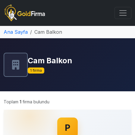
Ana Sayfa
Cam Balkon
Cam Balkon
1 firma
Toplam
1
firma bulundu
P