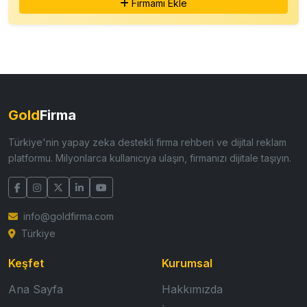
Firmamı Ekle
Gold
Firma
Türkiye'nin yapay zeka destekli firma rehberi ve dijital reklam
platformu. Milyonlarca kullanıcıya ulaşın, firmanızı dijitale taşıyın.
info@goldfirma.com
Türkiye
Keşfet
Kurumsal
Ana Sayfa
Hakkımızda