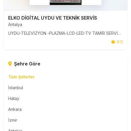
ELKO DİGİTAL UYDU VE TEKNİK SERVİS
Antalya
UYDU-TELEVİZYON -PLAZMA-LCD-LED-TV TAMİR SERVİSİ Firmamız 1991 yılından beri elektronik sektöründe siz değerli müşterilerimize hizmet vermektedir.Alanında deneyimli ekibiyle Antalya nın her bölgesine servis hizmetimiz vardır. Firmamız Filbox-Goldmaster-D-smart-Digiturk-Nextstar-Redlıne-South
0.0
Şehre Göre
Tüm Şehirler
İstanbul
Hatay
Ankara
İzmir
Antalya