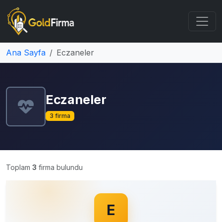
Ana Sayfa
Eczaneler
Eczaneler
3 firma
Toplam
3
firma bulundu
E