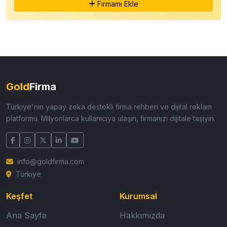
Firmamı Ekle
Gold
Firma
Türkiye'nin yapay zeka destekli firma rehberi ve dijital reklam
platformu. Milyonlarca kullanıcıya ulaşın, firmanızı dijitale taşıyın.
info@goldfirma.com
Türkiye
Keşfet
Kurumsal
Ana Sayfa
Hakkımızda