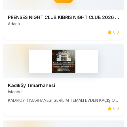
PRENSES NİGHT CLUB KIBRIS NİGHT CLUB 2026 VİP EĞLENCE
Adana
0.0
Kadıköy Tımarhanesi
İstanbul
KADIKÖY TIMARHANESİ GERİLİM TEMALI EVDEN KAÇIŞ OYUNU **2 KATLI** OYUN ALANI **GERİLİM VAR/YOK** SEÇENEĞİ BENZERSİZ ATMOSFER VE KALİTELİ BULMACA KURGUSU 2 – 7 kişilik ekip İpuçlarını bul, oyunları tamamla, kilitli kapıları aç Süren dolmadan gerilim ve korku dolu sırları açığa çıkar.
0.0