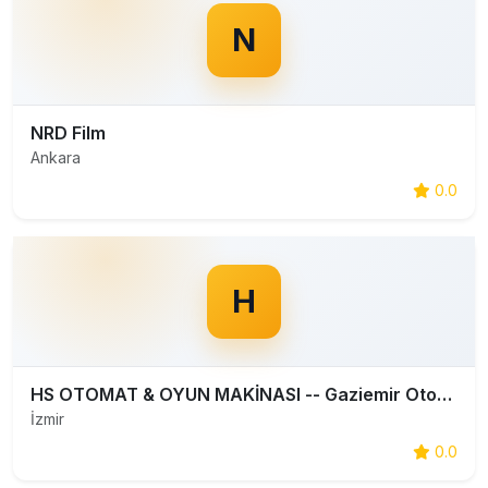
N
NRD Film
Ankara
0.0
H
HS OTOMAT & OYUN MAKİNASI -- Gaziemir Otomat & Oyun Makinası Kiralama , Satım ve Bakım Hızmetı
İzmir
0.0