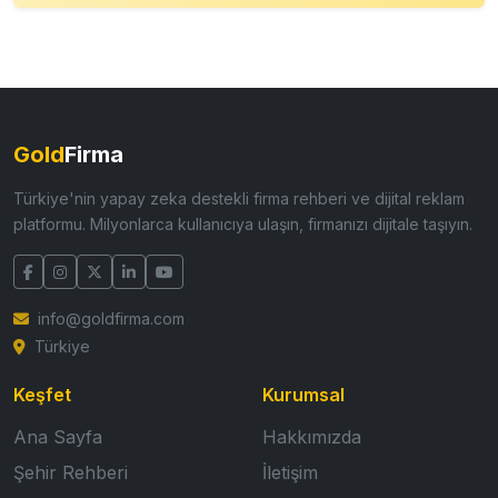
Gold
Firma
Türkiye'nin yapay zeka destekli firma rehberi ve dijital reklam
platformu. Milyonlarca kullanıcıya ulaşın, firmanızı dijitale taşıyın.
info@goldfirma.com
Türkiye
Keşfet
Kurumsal
Ana Sayfa
Hakkımızda
Şehir Rehberi
İletişim