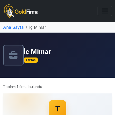
Ana Sayfa
İç Mimar
İç Mimar
1 firma
Toplam
1
firma bulundu
T