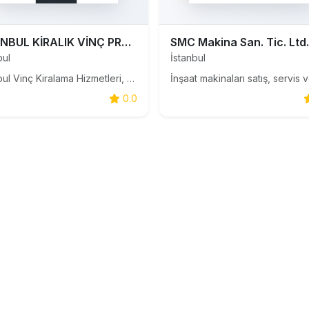
İSTANBUL KİRALIK VİNÇ PROFESYONEL VİNÇ KİRALAMA HİZMETLERİ
SMC Makina San. Tic. Ltd. 
bul
İstanbul
İstanbul Vinç Kiralama Hizmetleri, profesyonel kaldırma ve taşıma operasyonlarında güvenilir destek sunmak için faaliyet gösteren deneyimli bir firmadır. İnşaat alanlarından sanayi tesislerine, reklam montajlarından taşınma süreçlerine kadar pek çok alanda ihtiyaç duyulan vinç hizmetlerini, işin ger
0.0