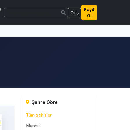
r
Kayıt
Giriş
Ol
Şehre Göre
Tüm Şehirler
İstanbul