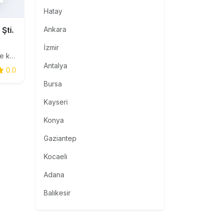
Hatay
Şti.
Ankara
İzmir
İnşaat makinaları satış, servis ve kiralama hizmetleri
Antalya
0.0
Bursa
Kayseri
Konya
Gaziantep
Kocaeli
Adana
Balıkesir