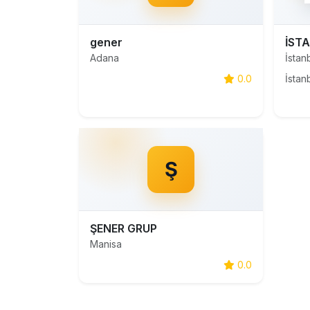
gener
Adana
İstan
0.0
Ş
ŞENER GRUP
Manisa
0.0