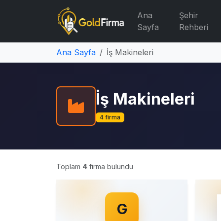
Ana
Şehir
Sayfa
Rehberi
Ana Sayfa
İş Makineleri
İş Makineleri
4 firma
Toplam
4
firma bulundu
G