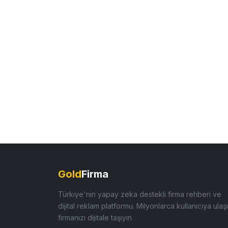
Gold
Firma
Türkiye'nin yapay zeka destekli firma rehberi ve
dijital reklam platformu. Milyonlarca kullanıcıya ulaşı
firmanızı dijitale taşıyın.