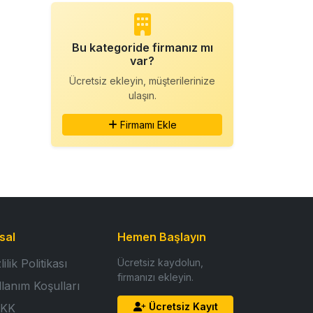
Bu kategoride firmanız mı
var?
Ücretsiz ekleyin, müşterilerinize
ulaşın.
Firmamı Ekle
sal
Hemen Başlayın
lilik Politikası
Ücretsiz kaydolun,
firmanızı ekleyin.
llanım Koşulları
Ücretsiz Kayıt
KK