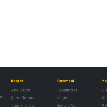
Keşfet
Kurumsal
Ya
Ana Sayfa
Hakkımızda
Giz
n,
Şehir Rehberi
İletişim
Ku
Tüm Firmalar
Reklam Ver
KV