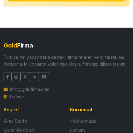
Gold
Firma
Türkiye'nin yapay zeka destekli firma rehberi ve dijital reklam
platformu. Milyonlarca kullanıcıya ulaşın, firmanızı dijitale taşıyın.
info@goldfirma.com
Türkiye
Keşfet
Kurumsal
Ana Sayfa
Hakkımızda
Şehir Rehberi
İletişim