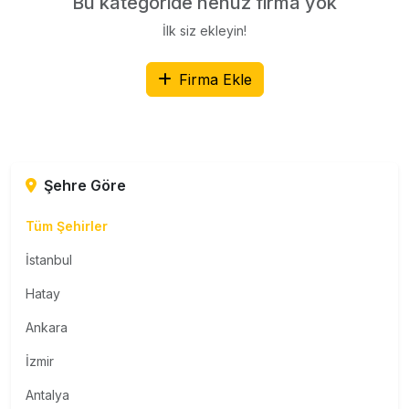
Bu kategoride henüz firma yok
İlk siz ekleyin!
Firma Ekle
Şehre Göre
Tüm Şehirler
İstanbul
Hatay
Ankara
İzmir
Antalya