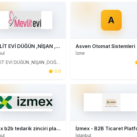
A
MEVLİT EVİ DÜĞÜN ,NİŞAN ,DOĞUM MEVLÜT HEDİYELİKLERİ
Asven Otomat Sistemleri
bul
İzmir
MEVLİT EVİ DÜĞÜN ,NİŞAN ,DOĞUM ,BABYSHOWER MEVLÜT HEDİYELİKLERİ
0.0
izmex b2b tedarik zinciri platformu
bul
İstanbul