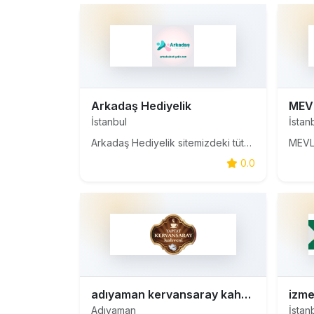
Arkadaş Hediyelik
İstanbul
İstan
Arkadaş Hediyelik sitemizdeki tütsü, mum ve buhurdanlık ürünlerimizle, zihinsel ve duygusal deneyiminizi zenginleştirmek için ihtiyacınız olan her şeyi bulacaksınız.
0.0
adıyaman kervansaray kahvesi
Adıyaman
İstan