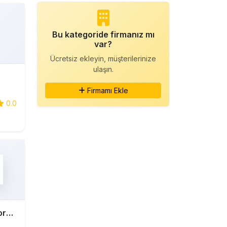
Bu kategoride firmanız mı
var?
Ücretsiz ekleyin, müşterilerinize
ulaşın.
Firmamı Ekle
0.0
İzmex - B2B Ticaret Platformu