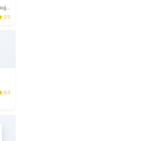
İzmex, üretici ve tedarikçileri doğrudan alıcılarla buluşturan, Türkiye'nin yeni nesil B2B e-ticaret platformudur.
0.0
0.0