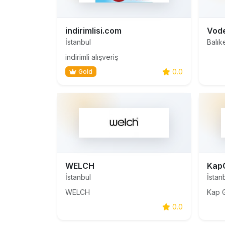
indirimlisi.com
Vod
İstanbul
Balık
indirimli alışveriş
0.0
Gold
WELCH
KapG
İstanbul
İstan
WELCH
0.0