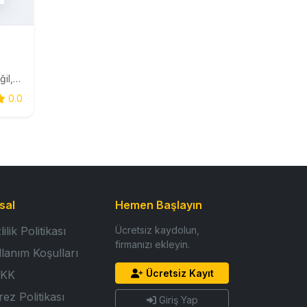
Kuru kuruya bir kurabiye işi değil, Beypazarı kurusu yapıyoruz. 45 yıla yakın zamandır Beypazarı’nda yoğrulan hamurumuzla, kıtır kıtır bir hikâyeyi bugüne taşıyoruz.
0.0
sal
Hemen Başlayın
lilik Politikası
Ücretsiz kaydolun,
firmanızı ekleyin.
llanım Koşulları
Ücretsiz Kayıt
KK
ez Politikası
Giriş Yap