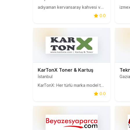
adıyaman kervansaray kahvesi ve tarihi adıyaman kahvesi,
0.0
KarTonX Toner & Kartuş
İstanbul
Gazi
KarTonX: Her türlü marka model tüm yazıcıların kartuş, toner, mürekkep, kağıt ve benzeri diğer ürünlerin tedarik merkezidir.
0.0