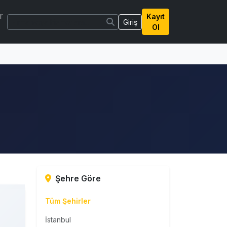
r
Kayıt
Giriş
Ol
Şehre Göre
Tüm Şehirler
İstanbul