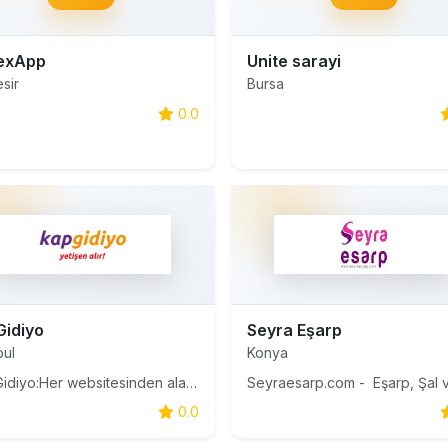
exApp
Unite sarayi
esir
Bursa
0.0
idiyo
Seyra Eşarp
bul
Konya
Kap Gidiyo:Her websitesinden alacabileceğiniz ürün grupları dışında tüketiciye; - Viralde ses getirmiş ulaşılması zor ürünler - Ses getirecek indirimlerle alabileceğiniz yaşamı kolaylaştıran piyasa ürünleri - Perakende olarak piyasada bulması güç B2B pazarındaki ürünleri satın alabilecek
0.0