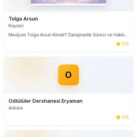
Tolga Arsun
Kayseri
Medyum Tolga Arsun Kimdir? Danışmanlık Süreci ve Hakkında Merak Edilenler Son yıllarda spiritüel danışmanlık alanına olan ilginin artmasıyla birlikte, bu alanda hizmet veren isimler de daha fazla araştırılmaya başlandı. Özellikle bireysel yaşam, ilişkiler ve karar süreçleri üzerine destek almak i
0.0
O
Odtülüler Dershanesi Eryaman
Ankara
0.0