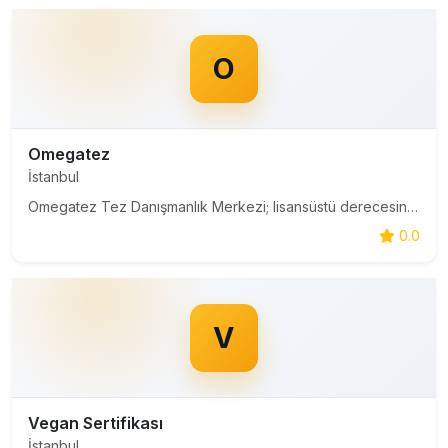
O
Omegatez
İstanbul
Omegatez Tez Danışmanlık Merkezi; lisansüstü derecesinde eğitim alan öğrencilere tez döneminde çözümler sunmak üzere kurulmuş bir tez yazdırma firmasıdır.
0.0
V
Vegan Sertifikası
İstanbul