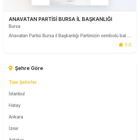
ANAVATAN PARTİSİ BURSA İL BAŞKANLIĞI
Bursa
Anavatan Partisi Bursa il Başkanlığı Partimizin sembolü bal petekleri ile donatılmış Türkiye haritası ve balarısıdır. ARI çalışkanlığı, PETEK aziz vatanımızın en ücra köşesine kadar mamur hale getirilmesini ifade etmektedir. Programımızda ülkemizin meseleleri ve bunların çözümü için neler düşündüğü
0.0
Şehre Göre
Tüm Şehirler
İstanbul
Hatay
Ankara
İzmir
Antalya