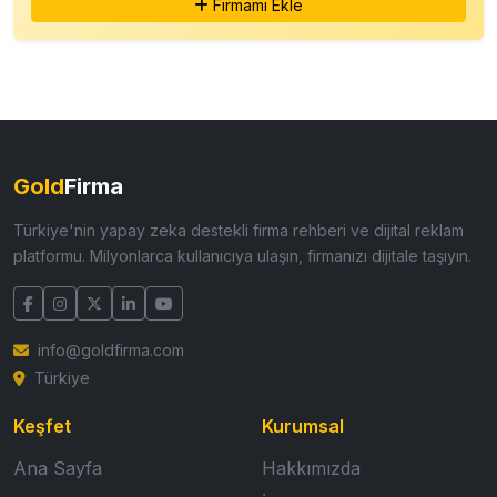
Firmamı Ekle
Gold
Firma
Türkiye'nin yapay zeka destekli firma rehberi ve dijital reklam
platformu. Milyonlarca kullanıcıya ulaşın, firmanızı dijitale taşıyın.
info@goldfirma.com
Türkiye
Keşfet
Kurumsal
Ana Sayfa
Hakkımızda