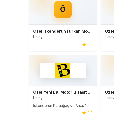
Ö
Özel İskenderun Furkan Motorlu Taşıt Sürücüleri Kursu
Hatay
Hata
0.0
Özel Yeni Bal Motorlu Taşıt Sürücüleri Kursu
Hatay
Hata
İskenderun Karaağaç ve Arsuz'da ehliyet almak isteyenlere Bal farkıyla hizmet vermekteyiz.
0.0