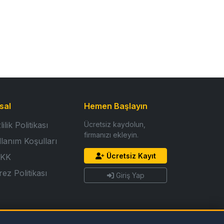
sal
Hemen Başlayın
lilik Politikası
Ücretsiz kaydolun,
firmanızı ekleyin.
llanım Koşulları
Ücretsiz Kayıt
KK
ez Politikası
Giriş Yap