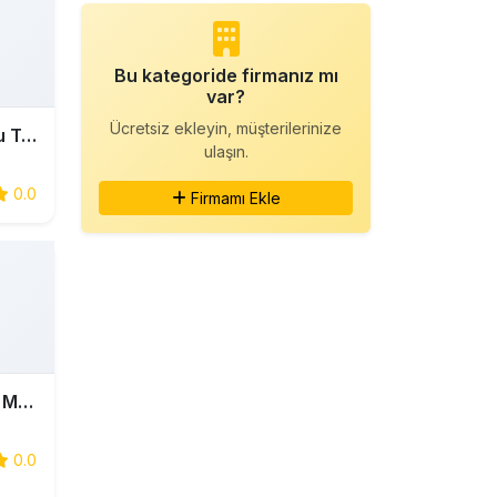
Bu kategoride firmanız mı
var?
Ücretsiz ekleyin, müşterilerinize
Özel Son Başaran Motorlu Taşıt Sürücüleri Kursu
ulaşın.
0.0
Firmamı Ekle
Özel Arsuz Gözde Serhat Motorlu Taşıt Sürücüleri Kursu
0.0