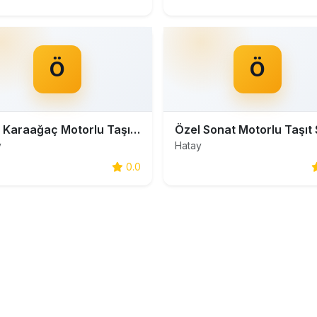
Ö
Ö
Özel Karaağaç Motorlu Taşıt Sürücüleri Kursu
y
Hatay
0.0