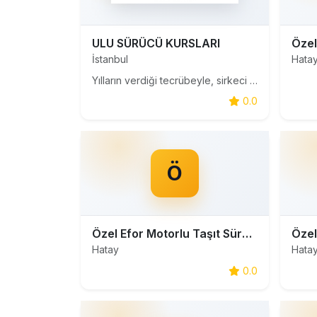
ULU SÜRÜCÜ KURSLARI
İstanbul
Hata
Yılların verdiği tecrübeyle, sirkeci sürücü kursu ismi ile deneyimli usta öğreticileri ile birlikte binlerce sürücü kursu adayına ehliyet sınavlarında yüksek başarı yakalamış ve sonrasında Sürücü Belgesi kazandırmış, bugün sürücü kursu sektöründe kaliteli, güvenli ve tanınan isim olarak marka yapmı
0.0
Ö
Özel Efor Motorlu Taşıt Sürücüleri Kursu
Hatay
Hata
0.0