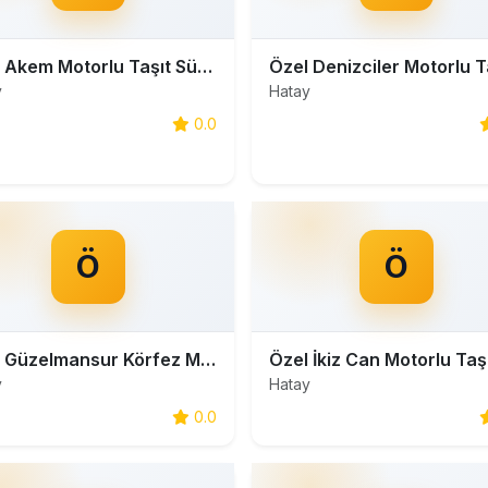
Özel Akem Motorlu Taşıt Sürücüleri Kursu
y
Hatay
0.0
Ö
Ö
Özel Güzelmansur Körfez Motorlu Taşıt Sürücüleri Kursu
y
Hatay
0.0