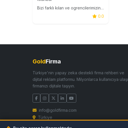
Bizi farklı kılan ve ogrencilerimizin güvenlerinin devamını sağlayan bu eğitim anlayışımız olmuştur
0.0
Gold
Firma
Türkiye'nin yapay zeka destekli firma rehberi ve
dijital reklam platformu. Milyonlarca kullanıcıya ulaşı
firmanızı dijitale taşıyın.
info@goldfirma.com
Türkiye