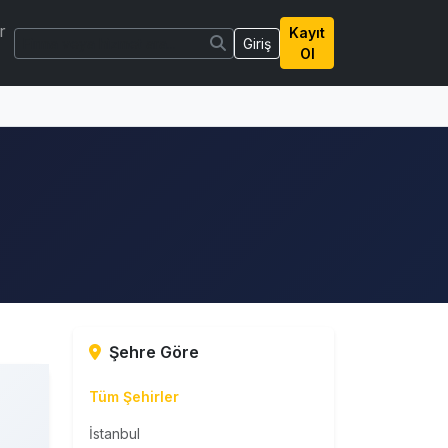
r
Kayıt
Giriş
Ol
Şehre Göre
Tüm Şehirler
İstanbul