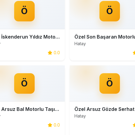
Ö
Ö
Özel İskenderun Yıldız Motorlu Taşıt Sürücüleri Kursu
y
Hatay
0.0
Ö
Ö
Özel Arsuz Bal Motorlu Taşıt Sürücüleri Kursu
y
Hatay
0.0