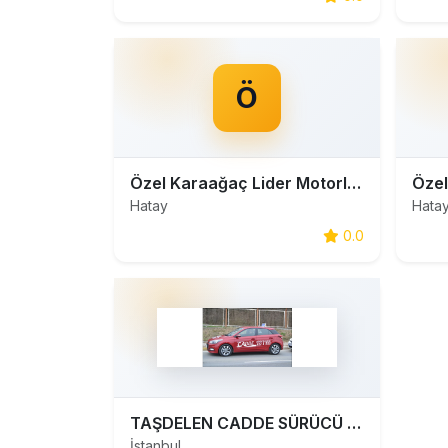
Ö
Özel Karaağaç Lider Motorlu Taşıt Sürücü Kursu
Hatay
Hata
0.0
TAŞDELEN CADDE SÜRÜCÜ KURSU
İstanbul