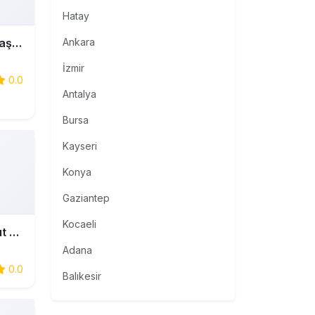
Hatay
Özel Denizciler Motorlu Taşıt Sürücüleri Kursu
Ankara
İzmir
0.0
Antalya
Bursa
Kayseri
Konya
Gaziantep
Kocaeli
Özel İkiz Can Motorlu Taşıt Sürücüleri Kursu
Adana
0.0
Balıkesir