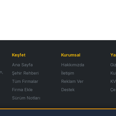
Keşfet
Kurumsal
Ya
Ana Sayfa
Hakkımızda
Giz
n,
Şehir Rehberi
İletişim
Ku
Tüm Firmalar
Reklam Ver
KV
Firma Ekle
Destek
Çer
Sürüm Notları