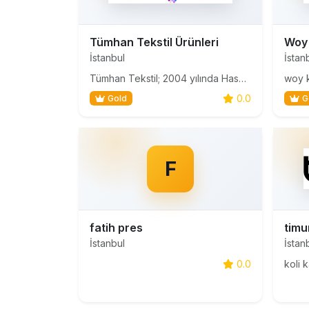
Tümhan Tekstil Ürünleri
Woy
İstanbul
İstan
Tümhan Tekstil; 2004 yılında Hasan TÜMSA tarafından kurulmuştur. Bünyesinde bulunan Glove Workshop, Tümhan Eldivenleri ve Lacoton markaları ile iç giyim,çorap,eldiven,atkı ve bere toptan satışı ve dış ticaret pazarlaması ile sektörün önde gelen firmalarından biri konumunu almıştır.Tümhan Tekstil, gü
woy 
0.0
Gold
G
F
fatih pres
timu
İstanbul
İstan
0.0