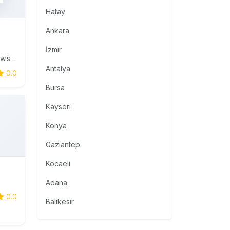
Hatay
Ankara
İzmir
Büyük Beden ERKEK Giyim www.superbattal.com 2XL-10XL arası T-Shört 3XL-12XL arası Klasik ve Spor Gömlek 45-48 numara arası ayakkabı-terlik. 140 cm den başlayıp 210 cm e kadar Deri Kemerler 56-90 Beden arası Klasik, Kumaş/Kot ve Keten Pantolon 3XL-7XL arası iç çamaşırları 64-86 Beden aras
Antalya
0.0
Bursa
Kayseri
Konya
Gaziantep
Kocaeli
Adana
0.0
Balıkesir