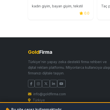
kadın giyim, bayan giyim, tekstil
0.0
Gold
Firma
Türkiye'nin yapay zeka destekli firma rehberi ve
dijital reklam platformu. Milyonlarca kullanıcıya ulaşı
firmanızı dijitale taşıyın.
info@goldfirma.com
Türkiye
Bu site çerez kullanmaktadır