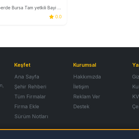
Taç perde Bursa Tam yetkili Bayi Kendini temizleyen tül stor zebra fon yetkili bayidir.
0.0
Keşfet
Kurumsal
Ya
Ana Sayfa
Hakkımızda
Giz
n,
Şehir Rehberi
İletişim
Ku
Tüm Firmalar
Reklam Ver
KV
Firma Ekle
Destek
Çer
Sürüm Notları