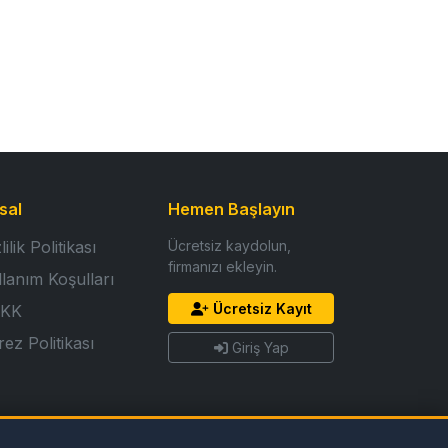
sal
Hemen Başlayın
lilik Politikası
Ücretsiz kaydolun,
firmanızı ekleyin.
llanım Koşulları
Ücretsiz Kayıt
KK
ez Politikası
Giriş Yap