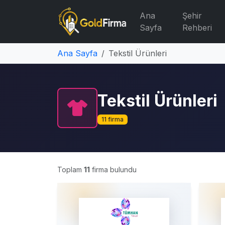
Ana
Şehir
Sayfa
Rehberi
Ana Sayfa
Tekstil Ürünleri
Tekstil Ürünleri
11 firma
Toplam
11
firma bulundu