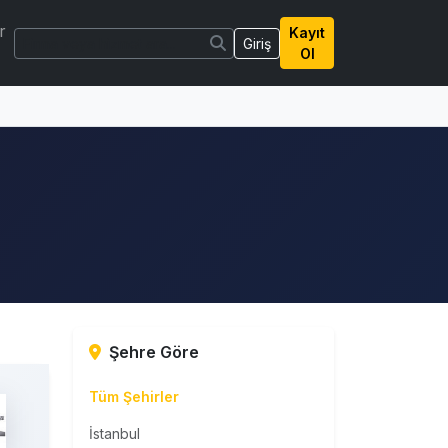
r
Kayıt
Giriş
Ol
Şehre Göre
Tüm Şehirler
İstanbul