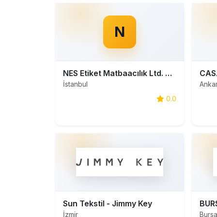
N
NES Etiket Matbaacılık Ltd. Şti.
İstanbul
Anka
0.0
Sun Tekstil - Jimmy Key
BUR
İzmir
Burs