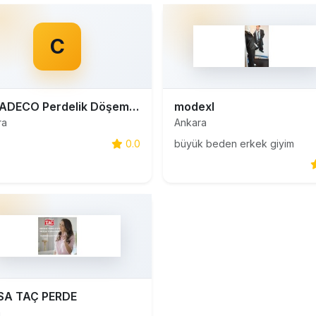
C
CASADECO Perdelik Döşemelik İthal Duvar Kağıtları
modexl
ra
Ankara
0.0
büyük beden erkek giyim
SA TAÇ PERDE
a