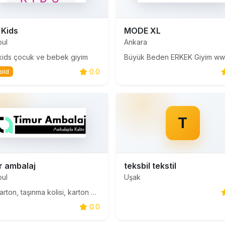
 Kids
MODE XL
bul
Ankara
kids çocuk ve bebek giyim
0.0
old
T
r ambalaj
teksbil tekstil
bul
Uşak
koli karton, taşınma kolisi, karton kutu fiyatları, mukavva kutu, karton kutu satın al, koli satın al, taşınmak için koli, karton kutu ambalaj, kilitli kutu, ucuz koli kutu, kutu koli, koli ambalaj, karton ambalaj
0.0