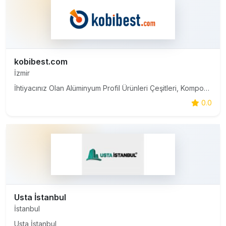
kobibest.com
İzmir
İhtiyacınız Olan Alüminyum Profil Ürünleri Çeşitleri, Kompozit Cephe Kaplama, PVC Aksesuarları, Yalıtım ve Montaj Malzemeleri Uygun Fiyatla Kobibest.com'da.
0.0
Usta İstanbul
İstanbul
Usta İstanbul