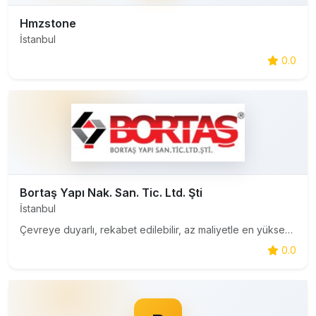
Hmzstone
İstanbul
0.0
Bortaş Yapı Nak. San. Tic. Ltd. Şti
İstanbul
Çevreye duyarlı, rekabet edilebilir, az maliyetle en yüksek verimi elde ederek, yeni fikirlere ve gelişmelere açık, müşteri memnuniyetini menfaatlerinden önde tutarak, beklentilerin üstünde hizmet vermeyi amaç edinen ve sorumluluk duygusuna sahip dinamik kadrosuyla BORTAŞ kalitesini yaşatmaktır.
0.0