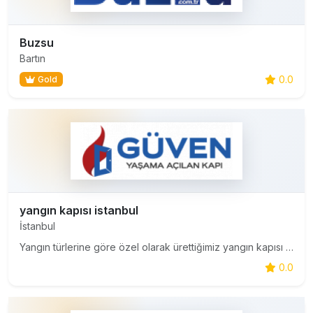
Buzsu
Bartın
0.0
Gold
yangın kapısı istanbul
İstanbul
Yangın türlerine göre özel olarak ürettiğimiz yangın kapısı modellerimiz yüksek ısıya karşı mukavemet göstermekte ve üstün koruma sağlamaktadır. Can ve mal kaybının önlenmesi amacı ile imal ettiğimiz yangın kapıları camlı, camsız, tek kanat, çift kanat gibi farklı modelleri ile dikkat çekmekte ve se
0.0