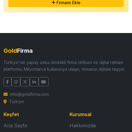
Firmamı Ekle
Gold
Firma
Türkiye'nin yapay zeka destekli firma rehberi ve dijital reklam
platformu. Milyonlarca kullanıcıya ulaşın, firmanızı dijitale taşıyın.
info@goldfirma.com
Türkiye
Keşfet
Kurumsal
Ana Sayfa
Hakkımızda