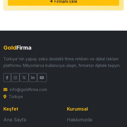
Firmamı Ekle
Gold
Firma
Türkiye'nin yapay zeka destekli firma rehberi ve dijital reklam
platformu. Milyonlarca kullanıcıya ulaşın, firmanızı dijitale taşıyın.
info@goldfirma.com
Türkiye
Keşfet
Kurumsal
Ana Sayfa
Hakkımızda