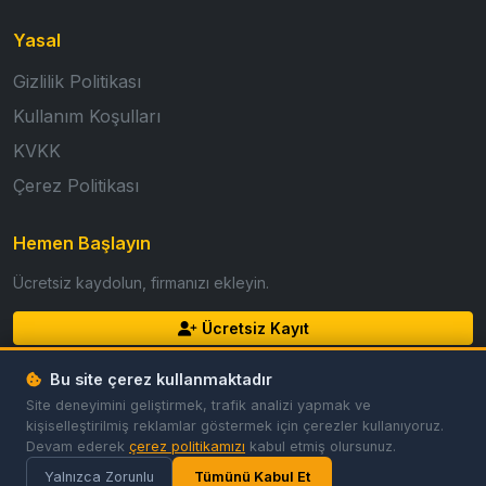
Yasal
Gizlilik Politikası
Kullanım Koşulları
KVKK
Çerez Politikası
Hemen Başlayın
Ücretsiz kaydolun, firmanızı ekleyin.
Ücretsiz Kayıt
Giriş Yap
Bu site çerez kullanmaktadır
Site deneyimini geliştirmek, trafik analizi yapmak ve
kişiselleştirilmiş reklamlar göstermek için çerezler kullanıyoruz.
Devam ederek
çerez politikamızı
kabul etmiş olursunuz.
© 2026 GoldFirma. Tüm hakları saklıdır.
Gizlilik
Koşullar
Çerezler
Çerez Tercihleri
Yalnızca Zorunlu
Tümünü Kabul Et