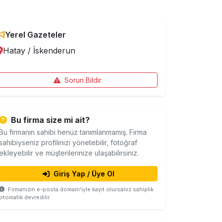
Yerel Gazeteler
Hatay
/
İskenderun
Sorun Bildir
Bu firma size mi ait?
Bu firmanın sahibi henüz tanımlanmamış. Firma
sahibiyseniz profilinizi yönetebilir, fotoğraf
ekleyebilir ve müşterilerinize ulaşabilirsiniz.
Giriş Yap / Üye Ol
Firmanızın e-posta domain'iyle kayıt olursanız sahiplik
otomatik devredilir.