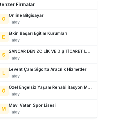
Benzer Firmalar
Online Bilgisayar
O
Hatay
Etkin Başarı Eğitim Kurumları
E
Hatay
SANCAR DENİZCİLİK VE DIŞ TİCARET LTD. ŞTİ.
S
Hatay
Levent Çam Sigorta Aracılık Hizmetleri
L
Hatay
Özel Engelsiz Yaşam Rehabilitasyon Merkezi
Ö
Hatay
Mavi Vatan Spor Lisesi
M
Hatay