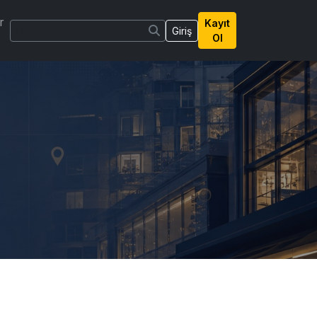
r
Kayıt
Giriş
Ol