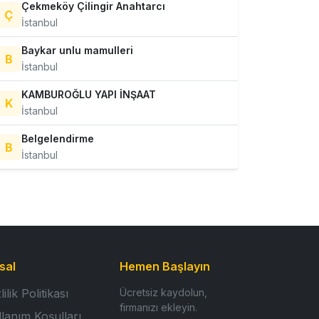
Çekmeköy Çilingir Anahtarcı
Ç
İstanbul
Baykar unlu mamulleri
B
İstanbul
KAMBUROĞLU YAPI İNŞAAT
K
İstanbul
Belgelendirme
B
İstanbul
sal
Hemen Başlayın
lilik Politikası
Ücretsiz kaydolun,
firmanızı ekleyin.
llanım Koşulları