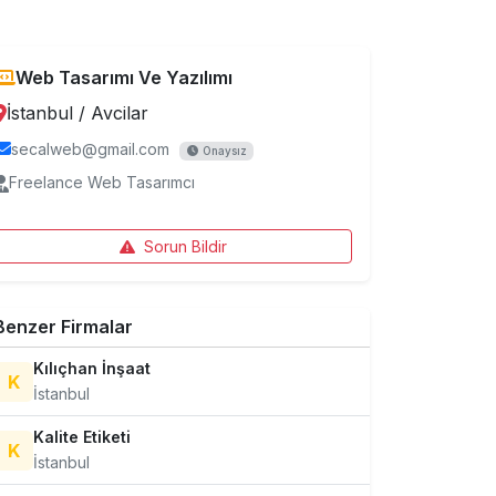
Web Tasarımı Ve Yazılımı
İstanbul
/
Avcilar
secalweb@gmail.com
Onaysız
Freelance Web Tasarımcı
Sorun Bildir
Benzer Firmalar
Kılıçhan İnşaat
K
İstanbul
Kalite Etiketi
K
İstanbul