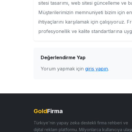
sitesi tasarımı, web sitesi güncelleme ve 
Müşterilerimizin memnuniyeti bizim için e
ihtiyaçlarını karşılamak için çalışıyoruz. 
profesyonellik ve kalite standartlarına uyg
Değerlendirme Yap
Yorum yapmak için
giriş yapın
.
Gold
Firma
Türkiye'nin yapay zeka destekli firma rehberi ve
dijital reklam platformu. Milyonlarca kullanıcıya ulaşı