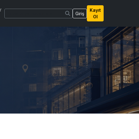
r
Kayıt
Giriş
Ol