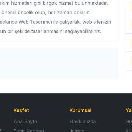
bakım hizmetleri gibi birçok hizmet bulunmaktadır.
n önemli öncelik olup, her zaman onların
Freelance Web Tasarımcı ile çalışarak, web sitenizin
un bir şekilde tasarlanmasını sağlayabilirsiniz.
Keşfet
Kurumsal
Ya
Ana Sayfa
Hakkımızda
Giz
n,
Şehir Rehberi
İletişim
Ku