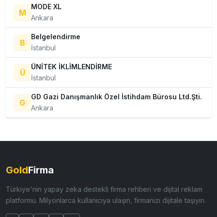
MODE XL
M
Ankara
Belgelendirme
B
İstanbul
ÜNİTEK İKLİMLENDİRME
Ü
İstanbul
GD Gazi Danışmanlık Özel İstihdam Bürosu Ltd.Şti.
G
Ankara
Gold
Firma
Türkiye'nin yapay zeka destekli firma rehberi ve dijital reklam
platformu. Milyonlarca kullanıcıya ulaşın, firmanızı dijitale taşıyın.