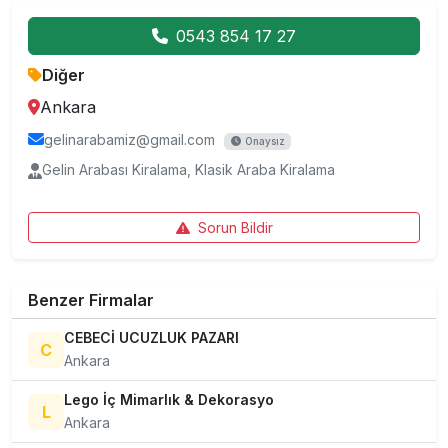
0543 854 17 27
Diğer
Ankara
gelinarabamiz@gmail.com
Onaysız
Gelin Arabası Kiralama, Klasik Araba Kiralama
Sorun Bildir
Benzer Firmalar
CEBECİ UCUZLUK PAZARI
C
Ankara
Lego İç Mimarlık & Dekorasyo
L
Ankara